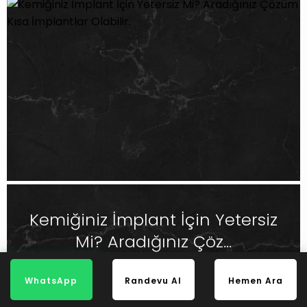
Kemiğiniz İmplant İçin Yetersiz
Mi? Aradığınız Çöz...
haberi oku
WhatsApp
Randevu Al
Hemen Ara
WhatsApp
Randevu Al
Hemen Ara