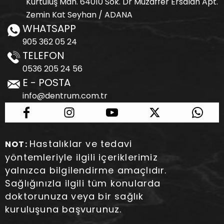
Kurtuluş Mah. 64010 Sok. Dr Muzaffer Ersalan Apt.
Zemin Kat Seyhan / ADANA
WHATSAPP
905 362 05 24
TELEFON
0536 205 24 56
E - POSTA
info@dentrum.com.tr
Hastalıklar ve tedavi
NOT:
yöntemleriyle ilgili içeriklerimiz
yalnızca bilgilendirme amaçlıdır.
Sağlığınızla ilgili tüm konularda
doktorunuza veya bir sağlık
kuruluşuna başvurunuz.