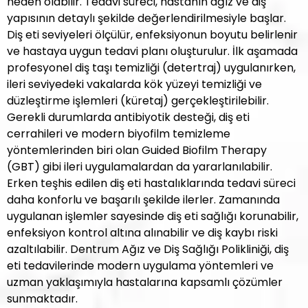
neden olabilir. Tedavi süreci, hastanın ağız ve diş
yapısının detaylı şekilde değerlendirilmesiyle başlar.
Diş eti seviyeleri ölçülür, enfeksiyonun boyutu belirlenir
ve hastaya uygun tedavi planı oluşturulur. İlk aşamada
profesyonel diş taşı temizliği (detertraj) uygulanırken,
ileri seviyedeki vakalarda kök yüzeyi temizliği ve
düzleştirme işlemleri (küretaj) gerçekleştirilebilir.
Gerekli durumlarda antibiyotik desteği, diş eti
cerrahileri ve modern biyofilm temizleme
yöntemlerinden biri olan Guided Biofilm Therapy
(GBT) gibi ileri uygulamalardan da yararlanılabilir.
Erken teşhis edilen diş eti hastalıklarında tedavi süreci
daha konforlu ve başarılı şekilde ilerler. Zamanında
uygulanan işlemler sayesinde diş eti sağlığı korunabilir,
enfeksiyon kontrol altına alınabilir ve diş kaybı riski
azaltılabilir. Dentrum Ağız ve Diş Sağlığı Polikliniği, diş
eti tedavilerinde modern uygulama yöntemleri ve
uzman yaklaşımıyla hastalarına kapsamlı çözümler
sunmaktadır.