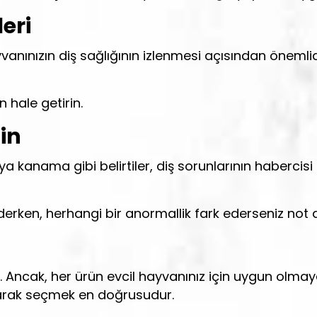
leri
yvanınızın diş sağlığının izlenmesi açısından önemlid
n hale getirin.
din
eya kanama gibi belirtiler, diş sorunlarının habercisi o
derken, herhangi bir anormallik fark ederseniz not al
ncak, her ürün evcil hayvanınız için uygun olmayabil
tışarak seçmek en doğrusudur.