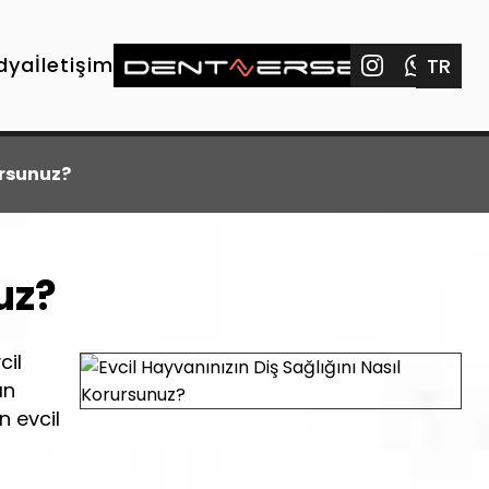
dya
İletişim
TR
ursunuz?
uz?
cil
ın
n evcil