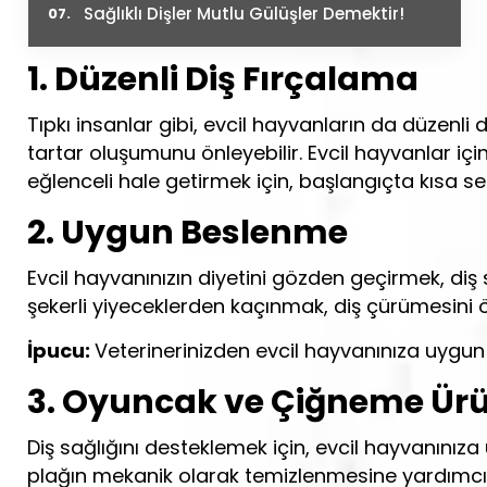
Sağlıklı Dişler Mutlu Gülüşler Demektir!
1. Düzenli Diş Fırçalama
Tıpkı insanlar gibi, evcil hayvanların da düzenli 
tartar oluşumunu önleyebilir. Evcil hayvanlar içi
eğlenceli hale getirmek için, başlangıçta kısa se
2. Uygun Beslenme
Evcil hayvanınızın diyetini gözden geçirmek, diş sa
şekerli yiyeceklerden kaçınmak, diş çürümesini
İpucu:
Veterinerinizden evcil hayvanınıza uygun di
3. Oyuncak ve Çiğneme Ürü
Diş sağlığını desteklemek için, evcil hayvanınıza
plağın mekanik olarak temizlenmesine yardımcı o