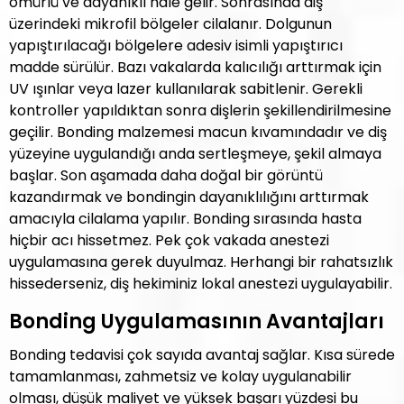
ömürlü ve dayanıklı hale gelir. Sonrasında diş
üzerindeki mikrofil bölgeler cilalanır. Dolgunun
yapıştırılacağı bölgelere adesiv isimli yapıştırıcı
madde sürülür. Bazı vakalarda kalıcılığı arttırmak için
UV ışınlar veya lazer kullanılarak sabitlenir. Gerekli
kontroller yapıldıktan sonra dişlerin şekillendirilmesine
geçilir. Bonding malzemesi macun kıvamındadır ve diş
yüzeyine uygulandığı anda sertleşmeye, şekil almaya
başlar. Son aşamada daha doğal bir görüntü
kazandırmak ve bondingin dayanıklılığını arttırmak
amacıyla cilalama yapılır. Bonding sırasında hasta
hiçbir acı hissetmez. Pek çok vakada anestezi
uygulamasına gerek duyulmaz. Herhangi bir rahatsızlık
hissederseniz, diş hekiminiz lokal anestezi uygulayabilir.
Bonding Uygulamasının Avantajları
Bonding tedavisi çok sayıda avantaj sağlar. Kısa sürede
tamamlanması, zahmetsiz ve kolay uygulanabilir
olması, düşük maliyet ve yüksek başarı yüzdesi bu