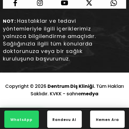
Hastalıklar ve tedavi
NOT:
yöntemleriyle ilgili içeriklerimiz
yalnızca bilgilendirme amaçlıdır.
Sağlığınızla ilgili tüm konularda
doktorunuza veya bir sağlık
kuruluşuna başvurunuz.
Copyright © 2026
Dentrum Diş Kliniği.
Tüm Hakları
Saklıdır. KVKK -
sahne
medya
WhatsApp
Randevu Al
Hemen Ara
WhatsApp
Randevu Al
Hemen Ara