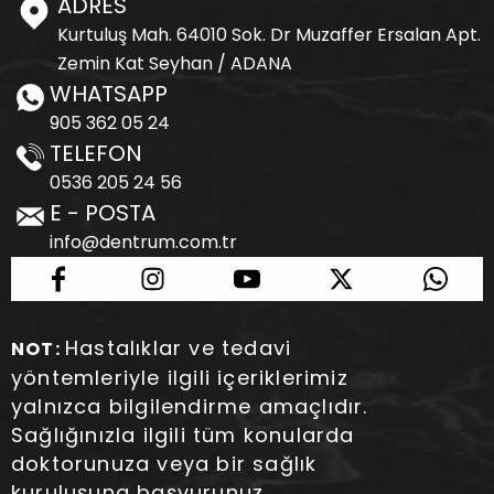
ADRES
Kurtuluş Mah. 64010 Sok. Dr Muzaffer Ersalan Apt.
Zemin Kat Seyhan / ADANA
WHATSAPP
905 362 05 24
TELEFON
0536 205 24 56
E - POSTA
info@dentrum.com.tr
Hastalıklar ve tedavi
NOT:
yöntemleriyle ilgili içeriklerimiz
yalnızca bilgilendirme amaçlıdır.
Sağlığınızla ilgili tüm konularda
doktorunuza veya bir sağlık
kuruluşuna başvurunuz.