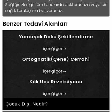
kontrolü birlikte uygulandığında arayüz
Sağlığınızla ilgili tüm konularda doktorunuza veya bir
çürüğü riski büyük ölçüde azalır. Adana’da
sağlık kuruluşuna başvurunuz.
arayüz çürüğü şüpheniz varsa, erken teşhis
için uzman diş hekiminize başvurmanız
Benzer Tedavi Alanları
tavsiye edilir.
Yumuşak Doku Şekillendirme
içeriği gör
Ortognatik(Çene) Cerrahi
içeriği gör
Kök Ucu Rezeksiyonu
içeriği gör
Çocuk Dişi Nedir?