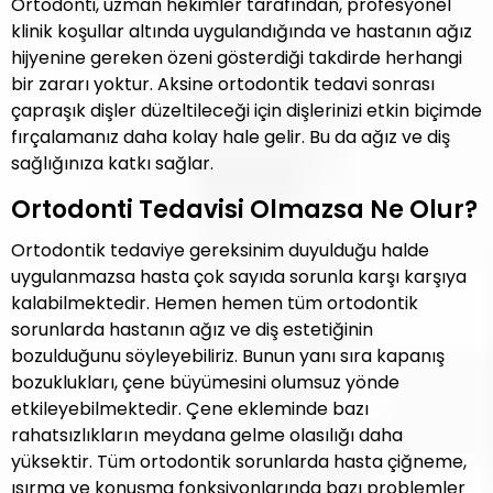
Ortodonti, uzman hekimler tarafından, profesyonel
klinik koşullar altında uygulandığında ve hastanın ağız
hijyenine gereken özeni gösterdiği takdirde herhangi
bir zararı yoktur. Aksine ortodontik tedavi sonrası
çapraşık dişler düzeltileceği için dişlerinizi etkin biçimde
fırçalamanız daha kolay hale gelir. Bu da ağız ve diş
sağlığınıza katkı sağlar.
Ortodonti Tedavisi Olmazsa Ne Olur?
Ortodontik tedaviye gereksinim duyulduğu halde
uygulanmazsa hasta çok sayıda sorunla karşı karşıya
kalabilmektedir. Hemen hemen tüm ortodontik
sorunlarda hastanın ağız ve diş estetiğinin
bozulduğunu söyleyebiliriz. Bunun yanı sıra kapanış
bozuklukları, çene büyümesini olumsuz yönde
etkileyebilmektedir. Çene ekleminde bazı
rahatsızlıkların meydana gelme olasılığı daha
yüksektir. Tüm ortodontik sorunlarda hasta çiğneme,
ısırma ve konuşma fonksiyonlarında bazı problemler