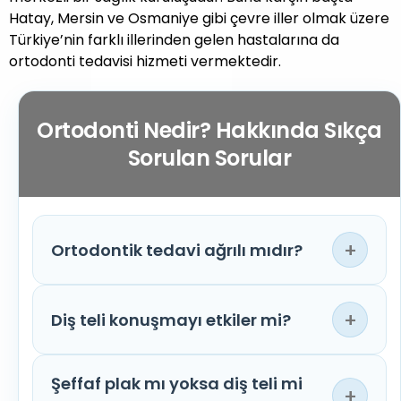
Hatay, Mersin ve Osmaniye gibi çevre iller olmak üzere
Türkiye’nin farklı illerinden gelen hastalarına da
ortodonti tedavisi hizmeti vermektedir.
Ortodonti Nedir? Hakkında Sıkça
Sorulan Sorular
+
Ortodontik tedavi ağrılı mıdır?
Tedavinin başlangıç aşamasında, ilk
+
Diş teli konuşmayı etkiler mi?
günlerde ya da tel aktivasyonlarından sonra
hafif düzeyde hassasiyet şikayeti
gözlenebilir. Bu sorun genellikle ilk birkaç
Şeffaf plak mı yoksa diş teli mi
Tedavinin ilk günlerinde hastanın alışma
+