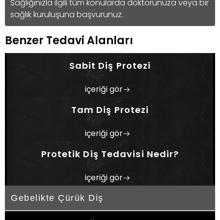
Sağlığınızla ilgili tüm konularda doktorunuza veya bir
değildir. Adana'da hamilelik döneminde diş
sağlık kuruluşuna başvurunuz.
tedavisi yaptırmayı düşünen anne
adaylarının, kadın doğum uzmanı ve diş
Benzer Tedavi Alanları
hekiminin koordineli çalıştığı merkezleri
tercih etmeleri önemlidir.
Sabit Diş Protezi
Adana Özel Ağız ve Diş Sağlığı Polikliniği
Dentrum, gebelik sürecine özel planlanan
içeriği gör
diş tedavileri sayesinde hem anne adayının
Tam Diş Protezi
ağız sağlığını korumaya hem de enfeksiyon
kaynaklı riskler azaltmaya odaklanır.
içeriği gör
Protetik Diş Tedavisi Nedir?
içeriği gör
Gebelikte Çürük Diş