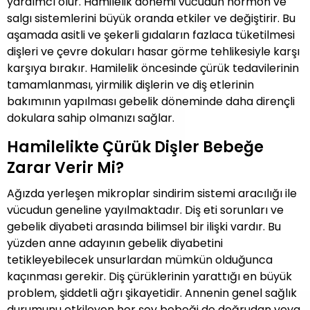
yardımcı olur. Hamilelik dönemi vücudun hormon ve
salgı sistemlerini büyük oranda etkiler ve değiştirir. Bu
aşamada asitli ve şekerli gıdaların fazlaca tüketilmesi
dişleri ve çevre dokuları hasar görme tehlikesiyle karşı
karşıya bırakır. Hamilelik öncesinde çürük tedavilerinin
tamamlanması, yirmilik dişlerin ve diş etlerinin
bakımının yapılması gebelik döneminde daha dirençli
dokulara sahip olmanızı sağlar.
Hamilelikte Çürük Dişler Bebeğe
Zarar Verir Mi?
Ağızda yerleşen mikroplar sindirim sistemi aracılığı ile
vücudun geneline yayılmaktadır. Diş eti sorunları ve
gebelik diyabeti arasında bilimsel bir ilişki vardır. Bu
yüzden anne adayının gebelik diyabetini
tetikleyebilecek unsurlardan mümkün olduğunca
kaçınması gerekir. Diş çürüklerinin yarattığı en büyük
problem, şiddetli ağrı şikayetidir. Annenin genel sağlık
durumunu etkileyen her şey bebeği de doğrudan veya