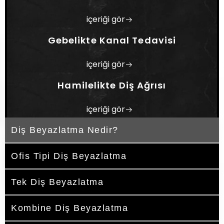
Sağlığı Polikliniği Dentrum’da profesyonel
içeriği gör
diş beyazlatma tedavileri diş etlerinin
koruması, diş minelerinin korunması,
Gebelikte Kanal Tedavisi
hassasiyet riskinin minimize edilmesi gibi
noktalara dikkat edilerek gerçekleştirilir.
içeriği gör
Hamilelikte Diş Ağrısı
içeriği gör
Diş Beyazlatma Nedir?
Ofis Tipi Diş Beyazlatma
Tek Diş Beyazlatma
Kombine Diş Beyazlatma