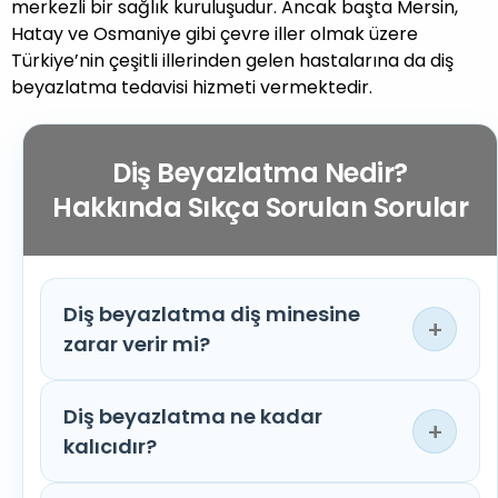
merkezli bir sağlık kuruluşudur. Ancak başta Mersin,
Hatay ve Osmaniye gibi çevre iller olmak üzere
Türkiye’nin çeşitli illerinden gelen hastalarına da diş
beyazlatma tedavisi hizmeti vermektedir.
Diş Beyazlatma Nedir?
Hakkında Sıkça Sorulan Sorular
Diş beyazlatma diş minesine
+
zarar verir mi?
Diş beyazlatma ne kadar
Uzman bir diş hekimi tarafından uygulanan
+
kalıcıdır?
profesyonel diş beyazlatma uygulaması diş
minesi üzerinde kalıcı hasara neden olmaz.